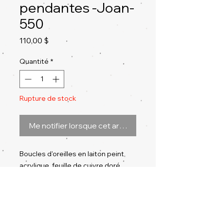
pendantes -Joan-
550
Prix
110,00 $
Quantité
*
Rupture de stock
Me notifier lorsque cet article est disponible
Boucles d'oreilles en laiton peint,
acrylique, feuille de cuivre doré,
tiges d’oreilles argent, dos fini
laqué, époxy écologique à base de
soya. Chaque boucle d'oreille est
DETAILS
peint à la main une par une!